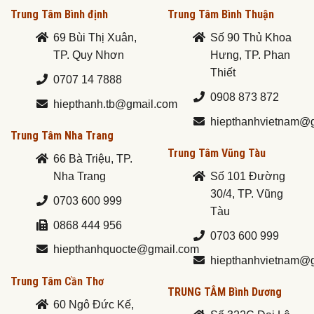
Trung Tâm Bình định
Trung Tâm Bình Thuận
69 Bùi Thị Xuân,
Số 90 Thủ Khoa
TP. Quy Nhơn
Hưng, TP. Phan
Thiết
0707 14 7888
0908 873 872
hiepthanh.tb@gmail.com
hiepthanhvietnam@
Trung Tâm Nha Trang
Trung Tâm Vũng Tàu
66 Bà Triệu, TP.
Nha Trang
Số 101 Đường
30/4, TP. Vũng
0703 600 999
Tàu
0868 444 956
0703 600 999
hiepthanhquocte@gmail.com
hiepthanhvietnam@
Trung Tâm Cần Thơ
TRUNG TÂM Bình Dương
60 Ngô Đức Kế,