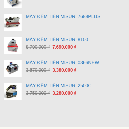
MÁY ĐẾM TIỀN MISURI 7688PLUS
MÁY ĐẾM TIỀN MISURI 8100
Giá
Giá
8,790,000
₫
7,690,000
₫
gốc
hiện
là:
tại
MÁY ĐẾM TIỀN MISURI 0366NEW
8,790,000 ₫.
là:
Giá
Giá
3,870,000
₫
3,380,000
₫
7,690,000 ₫.
gốc
hiện
là:
tại
MÁY ĐẾM TIỀN MISURI 2500C
3,870,000 ₫.
là:
Giá
Giá
3,750,000
₫
3,280,000
₫
3,380,000 ₫.
gốc
hiện
là:
tại
3,750,000 ₫.
là:
3,280,000 ₫.