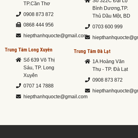
Số 322C Đại Lộ
TP.Cần Thơ
Bình Dương,TP.
0908 873 872
Thủ Dầu Một, BD
0868 444 956
0703 600 999
hiepthanhquocte@gmail.com
hiepthanhquocte@g
Trung Tâm Long Xuyên
Trung Tâm Đà Lạt
Số 639 Võ Thị
1A Hoàng Văn
Sáu, TP. Long
Thụ - TP. Đà Lạt
Xuyên
0908 873 872
0707 14 7888
hiepthanhquocte@g
hiepthanhquocte@gmail.com