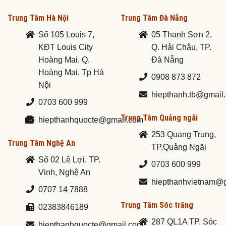
Trung Tâm Hà Nội
Trung Tâm Đà Nẵng
Số 105 Louis 7,
05 Thanh Sơn 2,
KĐT Louis City
Q. Hải Châu, TP.
Hoàng Mai, Q.
Đà Nẵng
Hoàng Mai, Tp Hà
0908 873 872
Nội
hiepthanh.tb@gmail
0703 600 999
Trung Tâm Quảng ngãi
hiepthanhquocte@gmail.com
253 Quang Trung,
Trung Tâm Nghệ An
TP.Quảng Ngãi
Số 02 Lê Lợi, TP.
0703 600 999
Vinh, Nghệ An
hiepthanhvietnam@
0707 14 7888
Trung Tâm Sóc trăng
02383846189
287 QL1A TP. Sóc
hiepthanhquocte@gmail.com