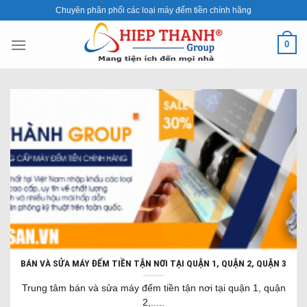
Skip
Chuyên phân phối các loại máy đếm tiền chính hãng
to
content
0
BÁN VÀ SỬA MÁY ĐẾM TIỀN TẬN NƠI TẠI QUẬN 1, QUẬN 2, QUẬN 3
Trung tâm bán và sửa máy đếm tiền tận nơi tại quận 1, quận
2,.....