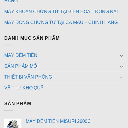
HÃNG
MÁY KHOAN CHỨNG TỪ TẠI BIÊN HOÀ – ĐỒNG NAI
MÁY ĐÓNG CHỨNG TỪ TẠI CÀ MAU – CHÍNH HÃNG
DANH MỤC SẢN PHẨM
MÁY ĐẾM TIỀN
SẢN PHẨM MỚI
THIẾT BỊ VĂN PHÒNG
VẬT TƯ KHO QUỸ
SẢN PHẨM
MÁY ĐẾM TIỀN MISURI 2600C