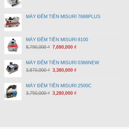
MÁY ĐẾM TIỀN MISURI 7688PLUS
MÁY ĐẾM TIỀN MISURI 8100
Giá
Giá
8,790,000
₫
7,690,000
₫
gốc
hiện
là:
tại
MÁY ĐẾM TIỀN MISURI 0366NEW
8,790,000 ₫.
là:
Giá
Giá
3,870,000
₫
3,380,000
₫
7,690,000 ₫.
gốc
hiện
là:
tại
MÁY ĐẾM TIỀN MISURI 2500C
3,870,000 ₫.
là:
Giá
Giá
3,750,000
₫
3,280,000
₫
3,380,000 ₫.
gốc
hiện
là:
tại
3,750,000 ₫.
là:
3,280,000 ₫.