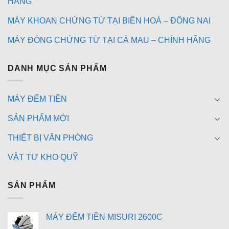
HÃNG
MÁY KHOAN CHỨNG TỪ TẠI BIÊN HOÀ – ĐỒNG NAI
MÁY ĐÓNG CHỨNG TỪ TẠI CÀ MAU – CHÍNH HÃNG
DANH MỤC SẢN PHẨM
MÁY ĐẾM TIỀN
SẢN PHẨM MỚI
THIẾT BỊ VĂN PHÒNG
VẬT TƯ KHO QUỸ
SẢN PHẨM
MÁY ĐẾM TIỀN MISURI 2600C