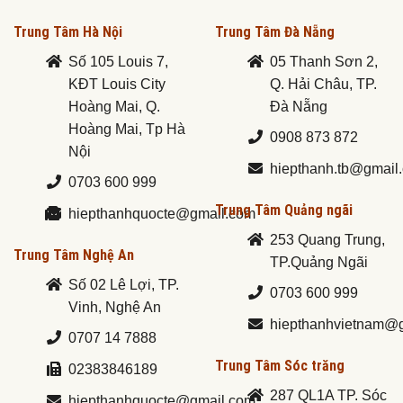
Trung Tâm Hà Nội
Trung Tâm Đà Nẵng
Số 105 Louis 7,
05 Thanh Sơn 2,
KĐT Louis City
Q. Hải Châu, TP.
Hoàng Mai, Q.
Đà Nẵng
Hoàng Mai, Tp Hà
0908 873 872
Nội
hiepthanh.tb@gmail
0703 600 999
Trung Tâm Quảng ngãi
hiepthanhquocte@gmail.com
253 Quang Trung,
Trung Tâm Nghệ An
TP.Quảng Ngãi
Số 02 Lê Lợi, TP.
0703 600 999
Vinh, Nghệ An
hiepthanhvietnam@
0707 14 7888
Trung Tâm Sóc trăng
02383846189
287 QL1A TP. Sóc
hiepthanhquocte@gmail.com