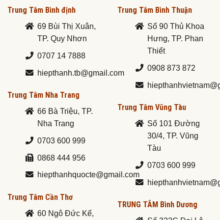
Trung Tâm Bình định
Trung Tâm Bình Thuận
69 Bùi Thị Xuân,
Số 90 Thủ Khoa
TP. Quy Nhơn
Hưng, TP. Phan
Thiết
0707 14 7888
0908 873 872
hiepthanh.tb@gmail.com
hiepthanhvietnam@
Trung Tâm Nha Trang
Trung Tâm Vũng Tàu
66 Bà Triệu, TP.
Nha Trang
Số 101 Đường
30/4, TP. Vũng
0703 600 999
Tàu
0868 444 956
0703 600 999
hiepthanhquocte@gmail.com
hiepthanhvietnam@
Trung Tâm Cần Thơ
TRUNG TÂM Bình Dương
60 Ngô Đức Kế,