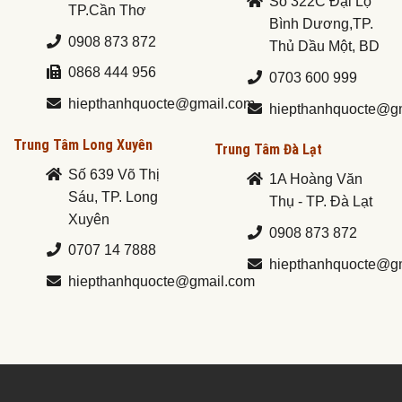
Số 322C Đại Lộ
TP.Cần Thơ
Bình Dương,TP.
0908 873 872
Thủ Dầu Một, BD
0868 444 956
0703 600 999
hiepthanhquocte@gmail.com
hiepthanhquocte@g
Trung Tâm Long Xuyên
Trung Tâm Đà Lạt
Số 639 Võ Thị
1A Hoàng Văn
Sáu, TP. Long
Thụ - TP. Đà Lạt
Xuyên
0908 873 872
0707 14 7888
hiepthanhquocte@g
hiepthanhquocte@gmail.com