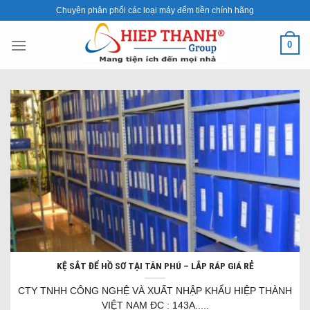
Skip
Chuyên phân phối các loại máy đếm tiền chính hãng
to
content
0
KỆ SẮT ĐỂ HỒ SƠ TẠI TÂN PHÚ – LẮP RÁP GIÁ RẺ
CTY TNHH CÔNG NGHỆ VÀ XUẤT NHẬP KHẨU HIỆP THÀNH
VIỆT NAM ĐC : 143A.....