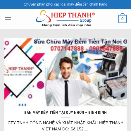
Skip
Chuyên phân phối các loại máy đếm tiền chính hãng
to
content
0
BÁN MÁY ĐẾM TIỀN TẠI QUY NHƠN – BÌNH ĐỊNH
CTY TNHH CÔNG NGHỆ VÀ XUẤT NHẬP KHẨU HIỆP THÀNH
VIỆT NAM ĐC: Số 152.....