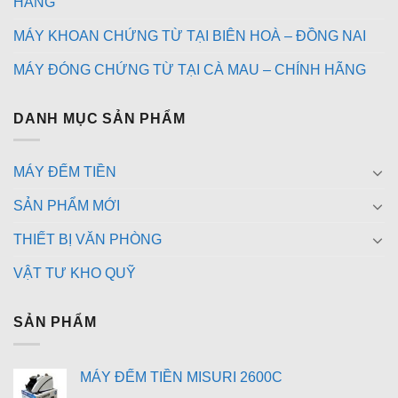
HÃNG
MÁY KHOAN CHỨNG TỪ TẠI BIÊN HOÀ – ĐỒNG NAI
MÁY ĐÓNG CHỨNG TỪ TẠI CÀ MAU – CHÍNH HÃNG
DANH MỤC SẢN PHẨM
MÁY ĐẾM TIỀN
SẢN PHẨM MỚI
THIẾT BỊ VĂN PHÒNG
VẬT TƯ KHO QUỸ
SẢN PHẨM
MÁY ĐẾM TIỀN MISURI 2600C