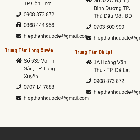
Số 322C Đại Lộ
TP.Cần Thơ
Bình Dương,TP.
0908 873 872
Thủ Dầu Một, BD
0868 444 956
0703 600 999
hiepthanhquocte@gmail.com
hiepthanhquocte@g
Trung Tâm Long Xuyên
Trung Tâm Đà Lạt
Số 639 Võ Thị
1A Hoàng Văn
Sáu, TP. Long
Thụ - TP. Đà Lạt
Xuyên
0908 873 872
0707 14 7888
hiepthanhquocte@g
hiepthanhquocte@gmail.com