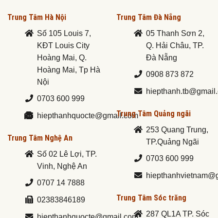
Trung Tâm Hà Nội
Trung Tâm Đà Nẵng
Số 105 Louis 7,
05 Thanh Sơn 2,
KĐT Louis City
Q. Hải Châu, TP.
Hoàng Mai, Q.
Đà Nẵng
Hoàng Mai, Tp Hà
0908 873 872
Nội
hiepthanh.tb@gmail
0703 600 999
Trung Tâm Quảng ngãi
hiepthanhquocte@gmail.com
253 Quang Trung,
Trung Tâm Nghệ An
TP.Quảng Ngãi
Số 02 Lê Lợi, TP.
0703 600 999
Vinh, Nghệ An
hiepthanhvietnam@
0707 14 7888
Trung Tâm Sóc trăng
02383846189
287 QL1A TP. Sóc
hiepthanhquocte@gmail.com