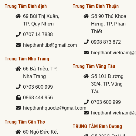
Trung Tâm Bình định
Trung Tâm Bình Thuận
69 Bùi Thị Xuân,
Số 90 Thủ Khoa
TP. Quy Nhơn
Hưng, TP. Phan
Thiết
0707 14 7888
0908 873 872
hiepthanh.tb@gmail.com
hiepthanhvietnam@
Trung Tâm Nha Trang
Trung Tâm Vũng Tàu
66 Bà Triệu, TP.
Nha Trang
Số 101 Đường
30/4, TP. Vũng
0703 600 999
Tàu
0868 444 956
0703 600 999
hiepthanhquocte@gmail.com
hiepthanhvietnam@
Trung Tâm Cần Thơ
TRUNG TÂM Bình Dương
60 Ngô Đức Kế,