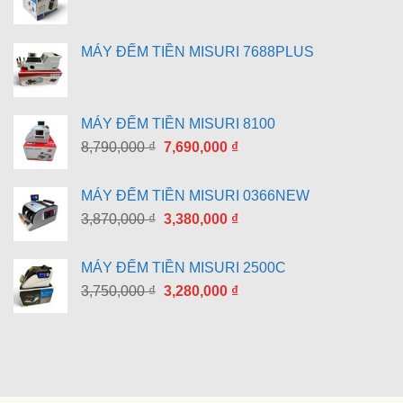
MÁY ĐẾM TIỀN MISURI 7688PLUS
MÁY ĐẾM TIỀN MISURI 8100
Giá
Giá
8,790,000
₫
7,690,000
₫
gốc
hiện
là:
tại
MÁY ĐẾM TIỀN MISURI 0366NEW
8,790,000 ₫.
là:
Giá
Giá
3,870,000
₫
3,380,000
₫
7,690,000 ₫.
gốc
hiện
là:
tại
MÁY ĐẾM TIỀN MISURI 2500C
3,870,000 ₫.
là:
Giá
Giá
3,750,000
₫
3,280,000
₫
3,380,000 ₫.
gốc
hiện
là:
tại
3,750,000 ₫.
là:
3,280,000 ₫.