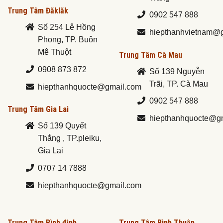
Trung Tâm Đăklăk
0902 547 888
Số 254 Lê Hồng
hiepthanhvietnam@
Phong, TP. Buôn
Mê Thuột
Trung Tâm Cà Mau
0908 873 872
Số 139 Nguyễn
Trãi, TP. Cà Mau
hiepthanhquocte@gmail.com
0902 547 888
Trung Tâm Gia Lai
hiepthanhquocte@g
Số 139 Quyết
Thắng , TP.pleiku,
Gia Lai
0707 14 7888
hiepthanhquocte@gmail.com
Trung Tâm Bình định
Trung Tâm Bình Thuận