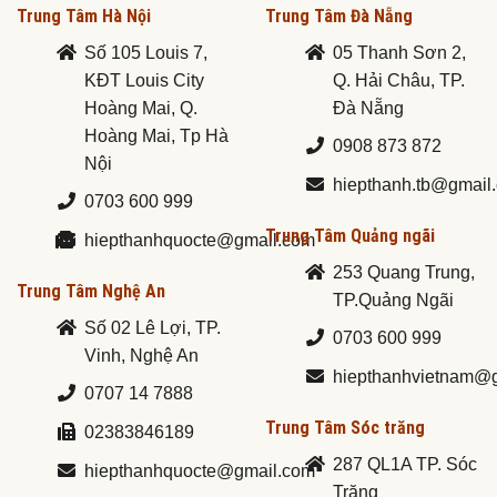
Trung Tâm Hà Nội
Trung Tâm Đà Nẵng
Số 105 Louis 7,
05 Thanh Sơn 2,
KĐT Louis City
Q. Hải Châu, TP.
Hoàng Mai, Q.
Đà Nẵng
Hoàng Mai, Tp Hà
0908 873 872
Nội
hiepthanh.tb@gmail
0703 600 999
Trung Tâm Quảng ngãi
hiepthanhquocte@gmail.com
253 Quang Trung,
Trung Tâm Nghệ An
TP.Quảng Ngãi
Số 02 Lê Lợi, TP.
0703 600 999
Vinh, Nghệ An
hiepthanhvietnam@
0707 14 7888
Trung Tâm Sóc trăng
02383846189
287 QL1A TP. Sóc
hiepthanhquocte@gmail.com
Trăng