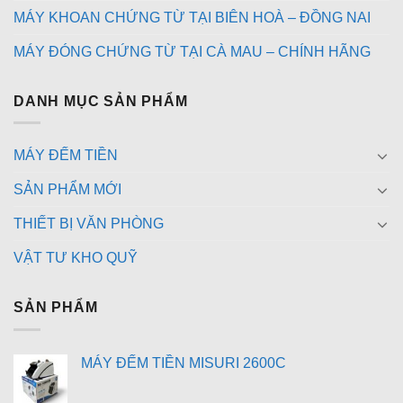
MÁY KHOAN CHỨNG TỪ TẠI BIÊN HOÀ – ĐỒNG NAI
MÁY ĐÓNG CHỨNG TỪ TẠI CÀ MAU – CHÍNH HÃNG
DANH MỤC SẢN PHẨM
MÁY ĐẾM TIỀN
SẢN PHẨM MỚI
THIẾT BỊ VĂN PHÒNG
VẬT TƯ KHO QUỸ
SẢN PHẨM
MÁY ĐẾM TIỀN MISURI 2600C