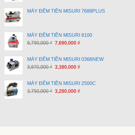
MÁY ĐẾM TIỀN MISURI 7688PLUS
MÁY ĐẾM TIỀN MISURI 8100
Giá
Giá
8,790,000
₫
7,690,000
₫
gốc
hiện
là:
tại
MÁY ĐẾM TIỀN MISURI 0366NEW
8,790,000 ₫.
là:
Giá
Giá
3,870,000
₫
3,380,000
₫
7,690,000 ₫.
gốc
hiện
là:
tại
MÁY ĐẾM TIỀN MISURI 2500C
3,870,000 ₫.
là:
Giá
Giá
3,750,000
₫
3,280,000
₫
3,380,000 ₫.
gốc
hiện
là:
tại
3,750,000 ₫.
là:
3,280,000 ₫.