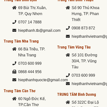
69 Bùi Thị Xuân,
Số 90 Thủ Khoa
TP. Quy Nhơn
Hưng, TP. Phan
Thiết
0707 14 7888
0908 873 872
hiepthanh.tb@gmail.com
hiepthanhvietnam@
Trung Tâm Nha Trang
Trung Tâm Vũng Tàu
66 Bà Triệu, TP.
Nha Trang
Số 101 Đường
30/4, TP. Vũng
0703 600 999
Tàu
0868 444 956
0703 600 999
hiepthanhquocte@gmail.com
hiepthanhvietnam@
Trung Tâm Cần Thơ
TRUNG TÂM Bình Dương
60 Ngô Đức Kế,
Số 322C Đại Lộ
TP.Cần Thơ