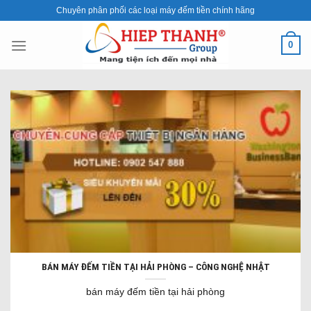
Skip
Chuyên phân phối các loại máy đếm tiền chính hãng
to
content
0
BÁN MÁY ĐẾM TIỀN TẠI HẢI PHÒNG – CÔNG NGHỆ NHẬT
bán máy đếm tiền tại hải phòng